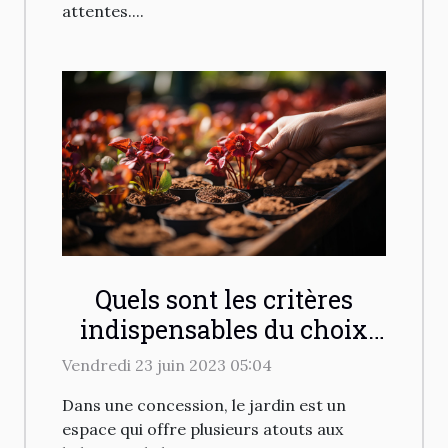
attentes....
Quels sont les critères
indispensables du choix
d'un prestataire de
Vendredi 23 juin 2023 05:04
jardinage pour chez soi ?
Dans une concession, le jardin est un
espace qui offre plusieurs atouts aux