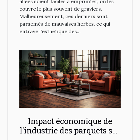
allées soient faciles à emprunter, on les
couvre le plus souvent de graviers.
Malheureusement, ces derniers sont
parsemés de mauvaises herbes, ce qui
entrave l'esthétique des...
Impact économique de
l'industrie des parquets sur
le marché international