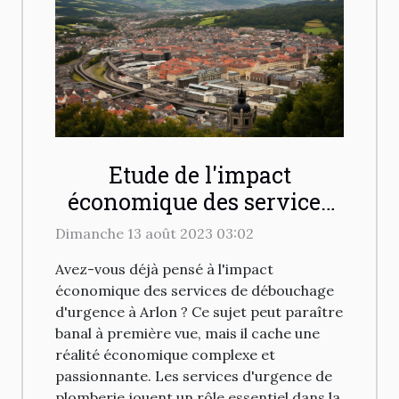
Etude de l'impact
économique des services
de débouchage d'urgence à
Dimanche 13 août 2023 03:02
Arlon
Avez-vous déjà pensé à l'impact
économique des services de débouchage
d'urgence à Arlon ? Ce sujet peut paraître
banal à première vue, mais il cache une
réalité économique complexe et
passionnante. Les services d'urgence de
plomberie jouent un rôle essentiel dans la