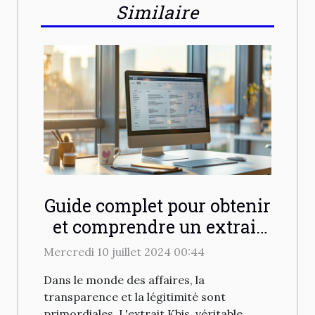
Similaire
Guide complet pour obtenir
et comprendre un extrait
Kbis en ligne
Mercredi 10 juillet 2024 00:44
Dans le monde des affaires, la
transparence et la légitimité sont
primordiales. L'extrait Kbis, véritable