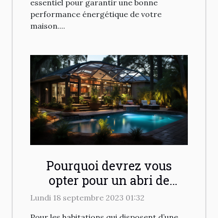
essentiel pour garantir une bonne
performance énergétique de votre
maison....
Pourquoi devrez vous
opter pour un abri de
piscine ?
Lundi 18 septembre 2023 01:32
Pour les habitations qui disposent d’une