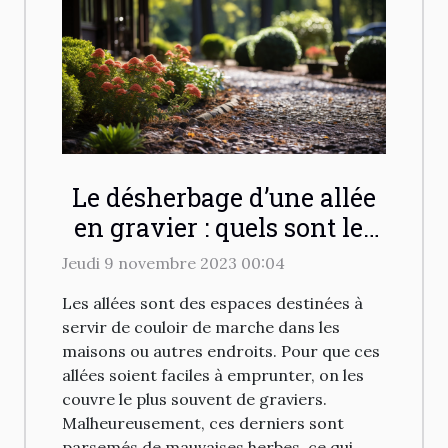
Le désherbage d’une allée
en gravier : quels sont les
différents moyens pour
Jeudi 9 novembre 2023 00:04
désherber efficacement ?
Les allées sont des espaces destinées à
servir de couloir de marche dans les
maisons ou autres endroits. Pour que ces
allées soient faciles à emprunter, on les
couvre le plus souvent de graviers.
Malheureusement, ces derniers sont
parsemés de mauvaises herbes, ce qui