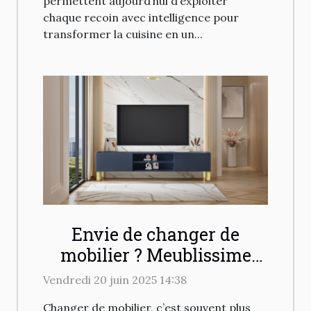
permettent aujourd’hui d’exploiter
chaque recoin avec intelligence pour
transformer la cuisine en un...
Envie de changer de
mobilier ? Meublissime
vous reçoit dans son
Vendredi 20 juin 2025 14:38
showroom à Lisses !
Changer de mobilier, c’est souvent plus