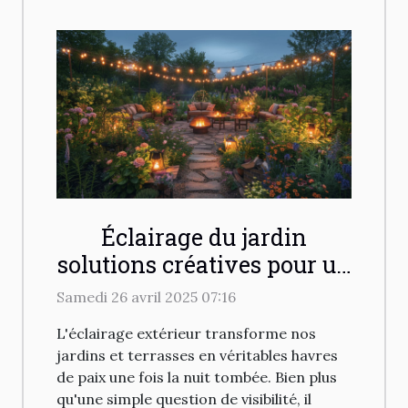
Éclairage du jardin
solutions créatives pour un
extérieur charmant et
Samedi 26 avril 2025 07:16
accueillant
L'éclairage extérieur transforme nos
jardins et terrasses en véritables havres
de paix une fois la nuit tombée. Bien plus
qu'une simple question de visibilité, il