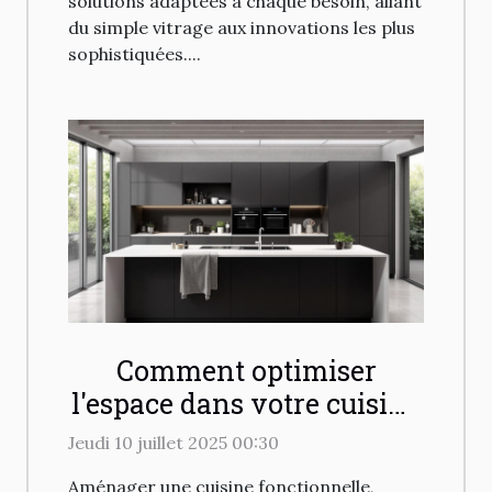
solutions adaptées à chaque besoin, allant
du simple vitrage aux innovations les plus
sophistiquées....
Comment optimiser
l'espace dans votre cuisine
avec des solutions
Jeudi 10 juillet 2025 00:30
modernes ?
Aménager une cuisine fonctionnelle,