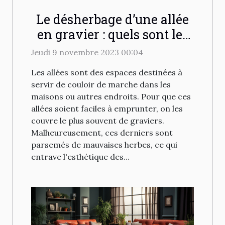
Le désherbage d’une allée
en gravier : quels sont les
différents moyens pour
Jeudi 9 novembre 2023 00:04
désherber efficacement ?
Les allées sont des espaces destinées à
servir de couloir de marche dans les
maisons ou autres endroits. Pour que ces
allées soient faciles à emprunter, on les
couvre le plus souvent de graviers.
Malheureusement, ces derniers sont
parsemés de mauvaises herbes, ce qui
entrave l'esthétique des...