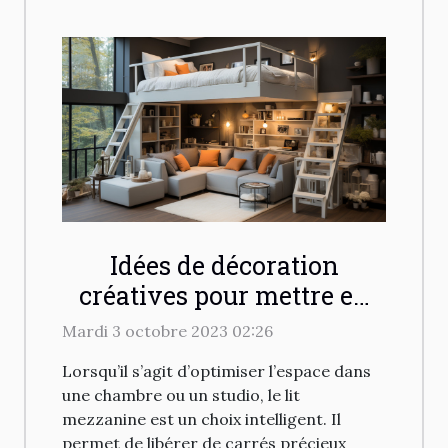
Idées de décoration
créatives pour mettre en
valeur un lit mezzanine
Mardi 3 octobre 2023 02:26
dans votre espace
Lorsqu’il s’agit d’optimiser l’espace dans
une chambre ou un studio, le lit
mezzanine est un choix intelligent. Il
permet de libérer de carrés précieux