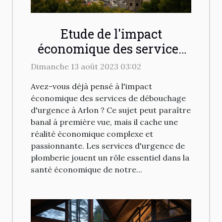
Etude de l'impact
économique des services
de débouchage d'urgence à
Dimanche 13 août 2023 03:02
Arlon
Avez-vous déjà pensé à l'impact
économique des services de débouchage
d'urgence à Arlon ? Ce sujet peut paraître
banal à première vue, mais il cache une
réalité économique complexe et
passionnante. Les services d'urgence de
plomberie jouent un rôle essentiel dans la
santé économique de notre...