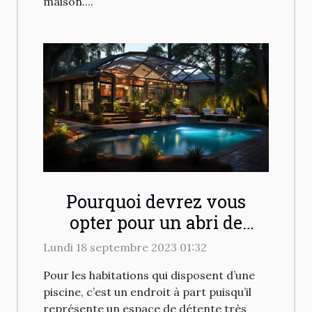
maison....
Pourquoi devrez vous
opter pour un abri de
piscine ?
Lundi 18 septembre 2023 01:32
Pour les habitations qui disposent d’une
piscine, c’est un endroit à part puisqu’il
représente un espace de détente très