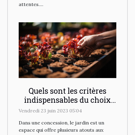
attentes....
Quels sont les critères
indispensables du choix
d'un prestataire de
Vendredi 23 juin 2023 05:04
jardinage pour chez soi ?
Dans une concession, le jardin est un
espace qui offre plusieurs atouts aux