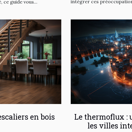
intégrer ces préoccupations
 ce guide vous...
escaliers en bois
Le thermoflux : 
les villes in