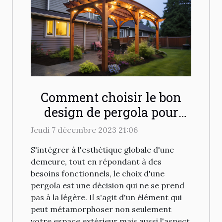
Comment choisir le bon
design de pergola pour
harmoniser avec
Jeudi 7 décembre 2023 21:06
l'architecture de votre
S'intégrer à l'esthétique globale d'une
maison
demeure, tout en répondant à des
besoins fonctionnels, le choix d'une
pergola est une décision qui ne se prend
pas à la légère. Il s'agit d'un élément qui
peut métamorphoser non seulement
votre espace extérieur mais aussi l'aspect