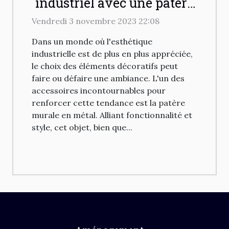
industriel avec une patère
murale en métal
Vendredi 3 novembre 2023 22:08
Dans un monde où l'esthétique
industrielle est de plus en plus appréciée,
le choix des éléments décoratifs peut
faire ou défaire une ambiance. L'un des
accessoires incontournables pour
renforcer cette tendance est la patère
murale en métal. Alliant fonctionnalité et
style, cet objet, bien que...