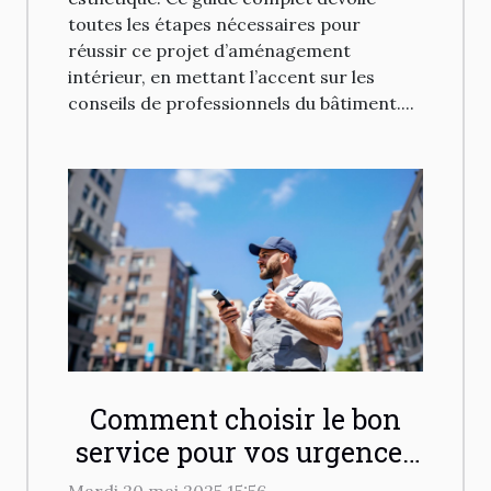
toutes les étapes nécessaires pour
réussir ce projet d’aménagement
intérieur, en mettant l’accent sur les
conseils de professionnels du bâtiment....
Comment choisir le bon
service pour vos urgences
en plomberie et
Mardi 20 mai 2025 15:56